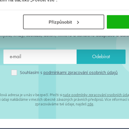
#HumbookNews
Přizpůsobit
 kolem #youngadult každý měsíc rovnou do mailu! Nové knihy, c
chystá, kvízy, soutěže, autoři, filmové a seriálové adaptace a další
Souhlasím s
podmínkami zpracování osobních údajů
lová adresa je u nás v bezpečí. Přečti si
naše podmínky zpracování osobních úda
 údaji nakládáme v mezích obecně závazných právních předpisů. Více informací o
zpracováváme tvé údaje, najdeš
zde
.