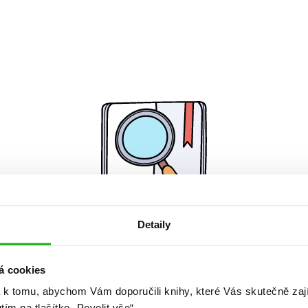
Detaily
Žádné knihy nenalezeny.
á cookies
 k tomu, abychom Vám doporučili knihy, které Vás skutečně zaj
utím na tlačítko „Povolit vše“.