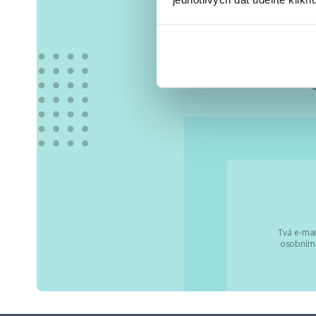
Vše
Tvá e-mai
osobními