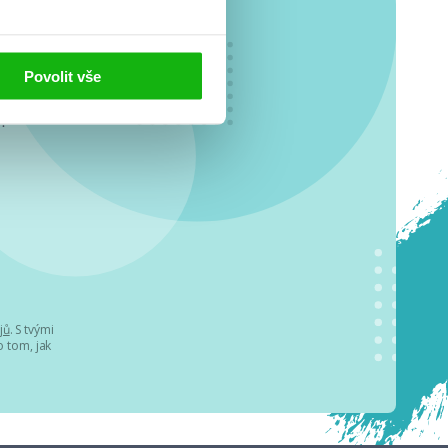
Povolit vše
o se
.
jů
. S tvými
 tom, jak