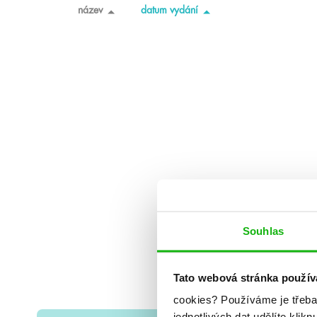
název
datum vydání
Souhlas
Tato webová stránka použív
cookies?
Používáme je třeba
jednotlivých dat udělíte klikn