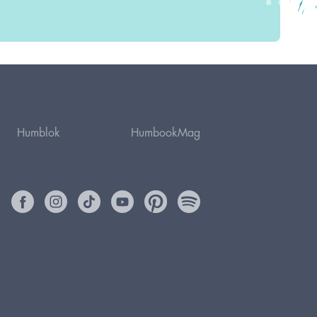
Humblok
HumbookMag