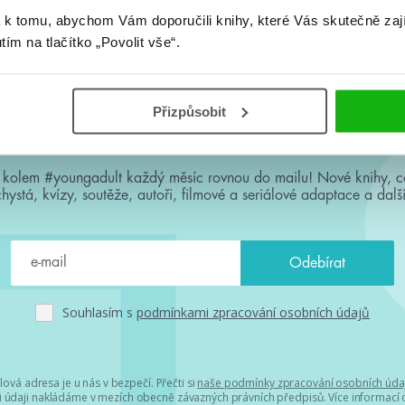
 k tomu, abychom Vám doporučili knihy, které Vás skutečně zaj
utím na tlačítko „Povolit vše“.
Přizpůsobit
#HumbookNews
 kolem #youngadult každý měsíc rovnou do mailu! Nové knihy, c
chystá, kvízy, soutěže, autoři, filmové a seriálové adaptace a další
Souhlasím s
podmínkami zpracování osobních údajů
lová adresa je u nás v bezpečí. Přečti si
naše podmínky zpracování osobních úda
 údaji nakládáme v mezích obecně závazných právních předpisů. Více informací o