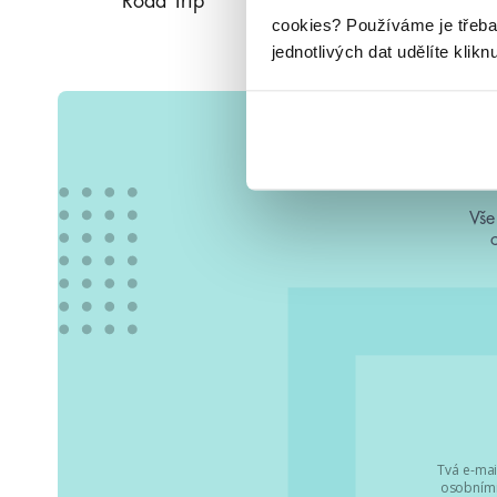
Road Trip
cookies?
Používáme je třeba
jednotlivých dat udělíte klikn
Vše
Tvá e-mai
osobními