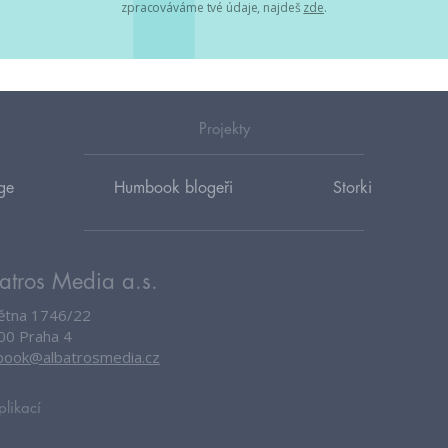
zpracováváme tvé údaje, najdeš
zde
.
Projekty
ge
Humbook blogeři
Storki
atros Media a.s.
větna 1746/22
00 Praha 4
ook@albatrosmedia.cz
plikací