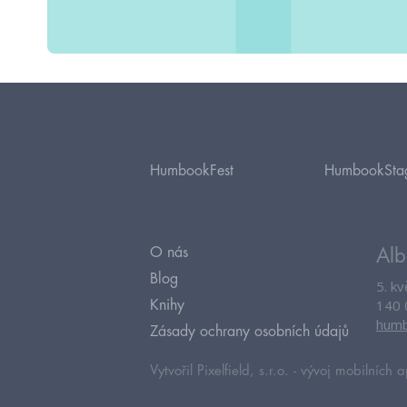
HumbookFest
HumbookSta
O nás
Alb
Blog
5. k
140 
Knihy
humb
Zásady ochrany osobních údajů
Vytvořil Pixelfield, s.r.o. -
vývoj mobilních a