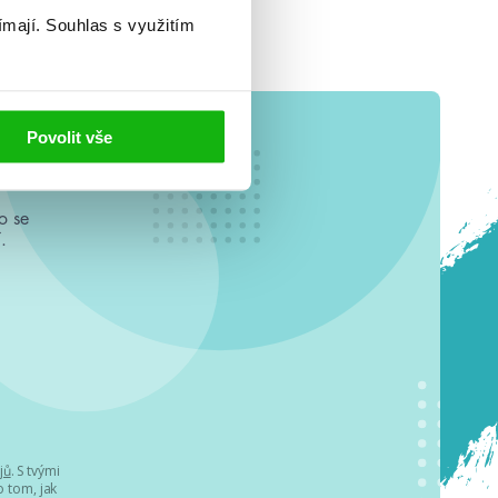
ímají.
Souhlas s využitím
Povolit vše
o se
.
jů
. S tvými
 tom, jak