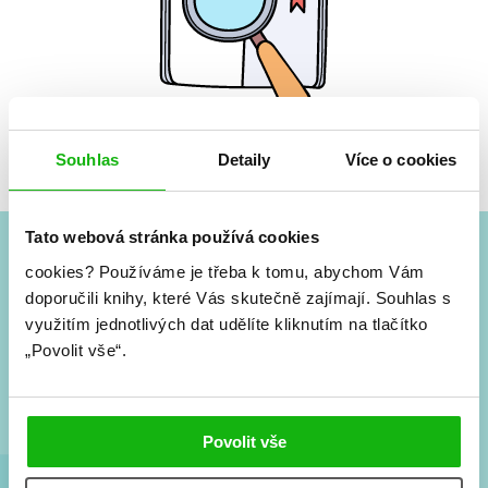
Žádné knihy nenalezeny.
Souhlas
Detaily
Více o cookies
Tato webová stránka používá cookies
cookies?
Používáme je třeba k tomu, abychom Vám
#HumbookNews
doporučili knihy, které Vás skutečně zajímají.
Souhlas s
využitím jednotlivých dat udělíte kliknutím na tlačítko
Vše kolem #youngadult každý měsíc rovnou do mailu!
„Povolit vše“.
Nové knihy, co se chystá, kvízy, soutěže, autoři, filmové
a seriálové adaptace a další.
Povolit vše