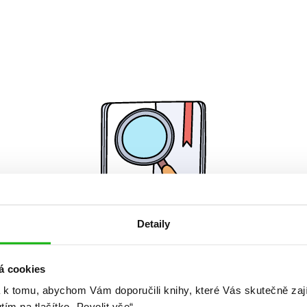
Detaily
Žádné knihy nenalezeny.
á cookies
 k tomu, abychom Vám doporučili knihy, které Vás skutečně zaj
utím na tlačítko „Povolit vše“.