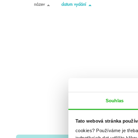
název
datum vydání
Souhlas
Tato webová stránka použív
cookies?
Používáme je třeba
jednotlivých dat udělíte klikn