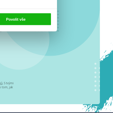
Povolit vše
o se
.
jů
. S tvými
 tom, jak