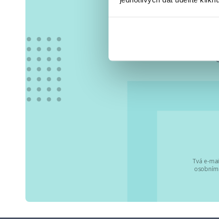
Vše
Tvá e-mai
osobními