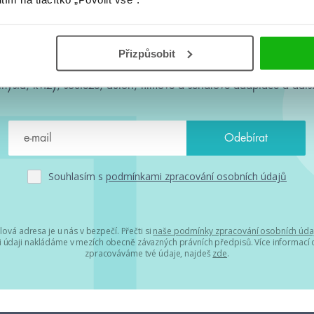
#HumbookNews
Přizpůsobit
 kolem #youngadult každý měsíc rovnou do mailu! Nové knihy, c
chystá, kvízy, soutěže, autoři, filmové a seriálové adaptace a další
Souhlasím s
podmínkami zpracování osobních údajů
lová adresa je u nás v bezpečí. Přečti si
naše podmínky zpracování osobních úda
 údaji nakládáme v mezích obecně závazných právních předpisů. Více informací o
zpracováváme tvé údaje, najdeš
zde
.