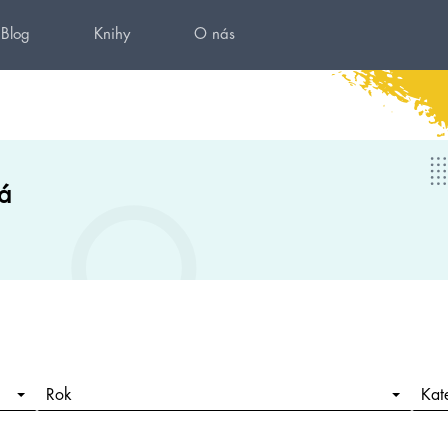
Blog
Knihy
O nás
á
Rok
Kat