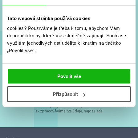
Nové knihy, co se chystá, kvízy, soutěže, autoři, filmové
a seriálové adaptace a další.
Tato webová stránka používá cookies
cookies?
Používáme je třeba k tomu, abychom Vám
doporučili knihy, které Vás skutečně zajímají.
Souhlas s
využitím jednotlivých dat udělíte kliknutím na tlačítko
„Povolit vše“.
Souhlasím s
podmínkami zpracování osobních údajů
Povolit vše
Tvá e-mailová adresa je u nás v bezpečí. Přečti si
naše podmínky
Přizpůsobit
zpracování osobních údajů
. S tvými osobními údaji nakládáme v
mezích obecně závazných právních předpisů. Více informací o tom,
jak zpracováváme tvé údaje, najdeš
zde
.