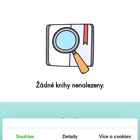
Žádné knihy nenalezeny.
#HumbookNews
Vše kolem #youngadult každý měsíc rovnou do mailu!
Souhlas
Detaily
Více o cookies