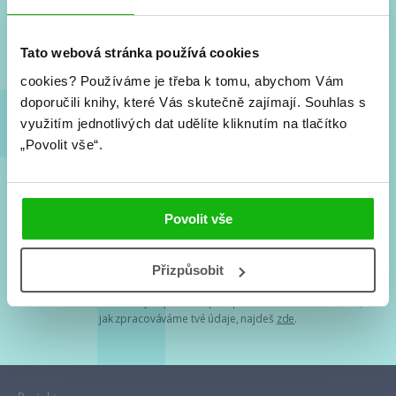
Nové knihy, co se chystá, kvízy, soutěže, autoři, filmové
a seriálové adaptace a další.
Tato webová stránka používá cookies
cookies?
Používáme je třeba k tomu, abychom Vám
doporučili knihy, které Vás skutečně zajímají.
Souhlas s
využitím jednotlivých dat udělíte kliknutím na tlačítko
„Povolit vše“.
Souhlasím s
podmínkami zpracování osobních údajů
Povolit vše
Tvá e-mailová adresa je u nás v bezpečí. Přečti si
naše podmínky
Přizpůsobit
zpracování osobních údajů
. S tvými osobními údaji nakládáme v
mezích obecně závazných právních předpisů. Více informací o tom,
jak zpracováváme tvé údaje, najdeš
zde
.