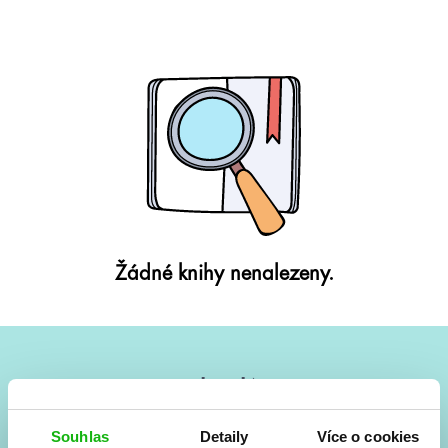
Žádné knihy nenalezeny.
#HumbookNews
Vše kolem #youngadult každý měsíc rovnou do mailu!
Souhlas
Detaily
Více o cookies