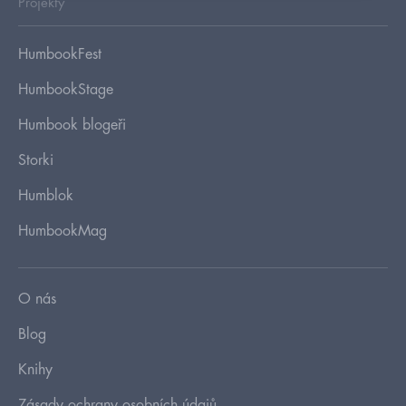
Projekty
HumbookFest
HumbookStage
Humbook blogeři
Storki
Humblok
HumbookMag
O nás
Blog
Knihy
Zásady ochrany osobních údajů