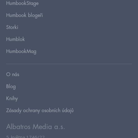
HumbookStage
Humbook blogeři
Storki
Humblok
HumbookMag
O nás
Blog
Knihy
Zásady ochrany osobních údajů
Albatros Media a.s.
5. května 1746/22