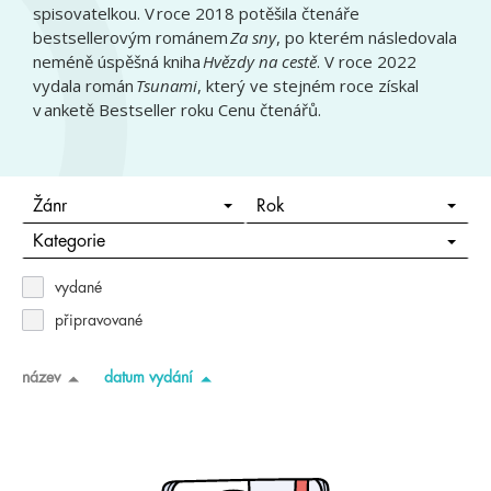
spisovatelkou. V roce 2018 potěšila čtenáře
bestsellerovým románem
Za sny
, po kterém následovala
neméně úspěšná kniha
Hvězdy na cestě
. V roce 2022
vydala román
Tsunami
, který ve stejném roce získal
v anketě Bestseller roku Cenu čtenářů.
Žánr
Rok
Kategorie
vydané
připravované
název
datum vydání