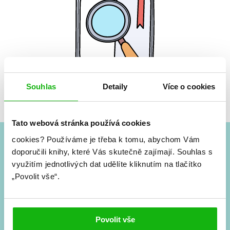
Souhlas
Detaily
Více o cookies
Žádné knihy nenalezeny.
Tato webová stránka používá cookies
cookies?
Používáme je třeba k tomu, abychom Vám
doporučili knihy, které Vás skutečně zajímají.
Souhlas s
#HumbookNews
využitím jednotlivých dat udělíte kliknutím na tlačítko
„Povolit vše“.
Vše kolem #youngadult každý měsíc rovnou do mailu!
Nové knihy, co se chystá, kvízy, soutěže, autoři, filmové
a seriálové adaptace a další.
Povolit vše