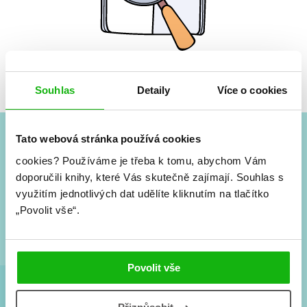
Žádné knihy nenalezeny.
Souhlas
Detaily
Více o cookies
Tato webová stránka používá cookies
#HumbookNews
cookies?
Používáme je třeba k tomu, abychom Vám
doporučili knihy, které Vás skutečně zajímají.
Souhlas s
Vše kolem #youngadult každý měsíc rovnou do mailu!
využitím jednotlivých dat udělíte kliknutím na tlačítko
Nové knihy, co se chystá, kvízy, soutěže, autoři, filmové
„Povolit vše“.
a seriálové adaptace a další.
Povolit vše