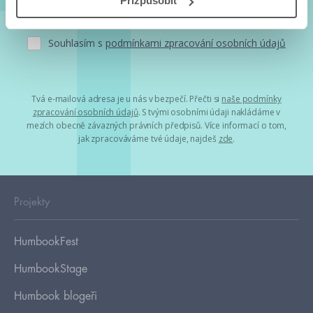
Přizpůsobit
Souhlasím s
podmínkami zpracování osobních údajů
Tvá e-mailová adresa je u nás v bezpečí. Přečti si
naše podmínky
zpracování osobních údajů
. S tvými osobními údaji nakládáme v
mezích obecně závazných právních předpisů. Více informací o tom,
jak zpracováváme tvé údaje, najdeš
zde
.
Projekty
HumbookFest
HumbookStage
Humbook blogeři