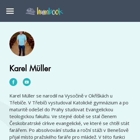
Karel Müller
Karel Müller se narodil na Vysočině v Okříškách u
Třebíče. V Třebíči vystudoval Katolické gymnázium a po
maturitě odešel do Prahy studovat Evangelickou
teologickou fakultu. Ve stejné době se stal členem
Českobratrské církve evangelické, ve které se chtěl stát
farářem. Po absolvování studia a roční stáži v Benešově
přijal místo pražského faráře pro mládež. V této funkci