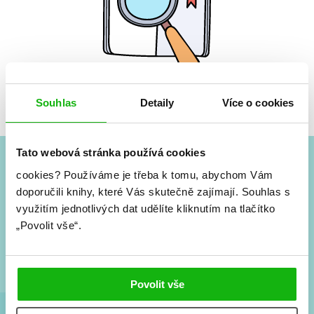
Žádné knihy nenalezeny.
Souhlas
Detaily
Více o cookies
Tato webová stránka používá cookies
cookies?
Používáme je třeba k tomu, abychom Vám
#HumbookNews
doporučili knihy, které Vás skutečně zajímají.
Souhlas s
využitím jednotlivých dat udělíte kliknutím na tlačítko
Vše kolem #youngadult každý měsíc rovnou do mailu!
„Povolit vše“.
Nové knihy, co se chystá, kvízy, soutěže, autoři, filmové
a seriálové adaptace a další.
Povolit vše