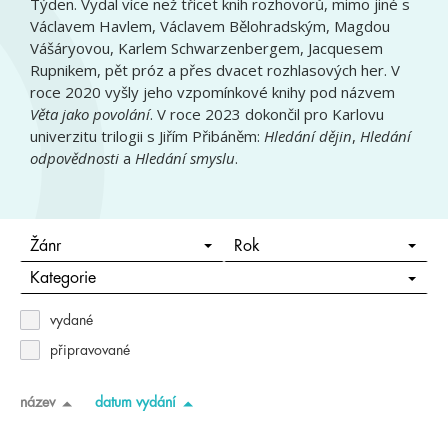
Týden. Vydal více než třicet knih rozhovorů, mimo jiné s
Václavem Havlem, Václavem Bělohradským, Magdou
Vášáryovou, Karlem Schwarzenbergem, Jacquesem
Rupnikem, pět próz a přes dvacet rozhlasových her. V
roce 2020 vyšly jeho vzpomínkové knihy pod názvem
Věta jako povolání
. V roce 2023 dokončil pro Karlovu
univerzitu trilogii s Jiřím Přibáněm:
Hledání dějin
,
Hledání
odpovědnosti
a
Hledání smyslu
.
Žánr
Rok
Kategorie
vydané
připravované
název
datum vydání