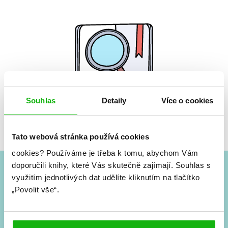
Souhlas
Detaily
Více o cookies
Žádné knihy nenalezeny.
Tato webová stránka používá cookies
cookies?
Používáme je třeba k tomu, abychom Vám
doporučili knihy, které Vás skutečně zajímají.
Souhlas s
využitím jednotlivých dat udělíte kliknutím na tlačítko
#HumbookNews
„Povolit vše“.
Vše kolem #youngadult každý měsíc rovnou do mailu!
Nové knihy, co se chystá, kvízy, soutěže, autoři, filmové
a seriálové adaptace a další.