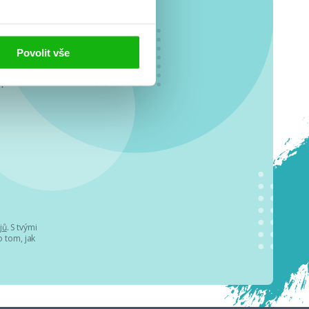
Povolit vše
o se
.
jů
. S tvými
 tom, jak