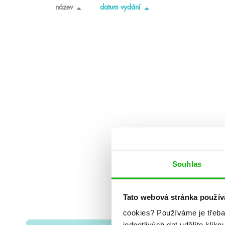
název
datum vydání
Souhlas
Tato webová stránka použív
cookies?
Používáme je třeba
jednotlivých dat udělíte klikn