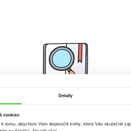
Detaily
Žádné knihy nenalezeny.
á cookies
 k tomu, abychom Vám doporučili knihy, které Vás skutečně zaj
utím na tlačítko „Povolit vše“.