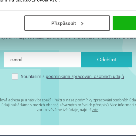
#HumbookNews
Přizpůsobit
 kolem #youngadult každý měsíc rovnou do mailu! Nové knihy, c
chystá, kvízy, soutěže, autoři, filmové a seriálové adaptace a další
Souhlasím s
podmínkami zpracování osobních údajů
lová adresa je u nás v bezpečí. Přečti si
naše podmínky zpracování osobních úda
 údaji nakládáme v mezích obecně závazných právních předpisů. Více informací o
zpracováváme tvé údaje, najdeš
zde
.