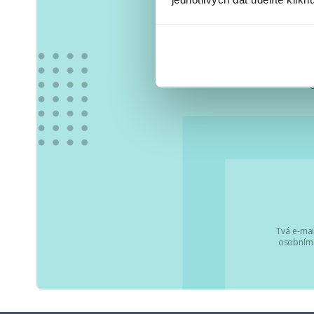
Vše
Tvá e-mai
osobními