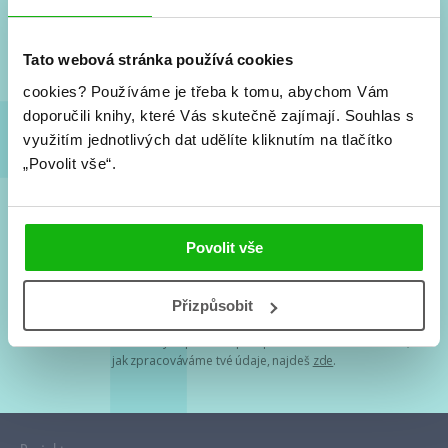
Nové knihy, co se chystá, kvízy, soutěže, autoři, filmové
a seriálové adaptace a další.
Tato webová stránka používá cookies
cookies?
Používáme je třeba k tomu, abychom Vám
doporučili knihy, které Vás skutečně zajímají.
Souhlas s
využitím jednotlivých dat udělíte kliknutím na tlačítko
„Povolit vše“.
Souhlasím s
podmínkami zpracování osobních údajů
Povolit vše
Tvá e-mailová adresa je u nás v bezpečí. Přečti si
naše podmínky
Přizpůsobit
zpracování osobních údajů
. S tvými osobními údaji nakládáme v
mezích obecně závazných právních předpisů. Více informací o tom,
jak zpracováváme tvé údaje, najdeš
zde
.