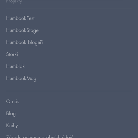
Projekty
HumbookFest
HumbookStage
Humbook blogeři
Storki
Humblok
HumbookMag
O nás
Blog
Knihy
Zásady ochrany osobních údajů