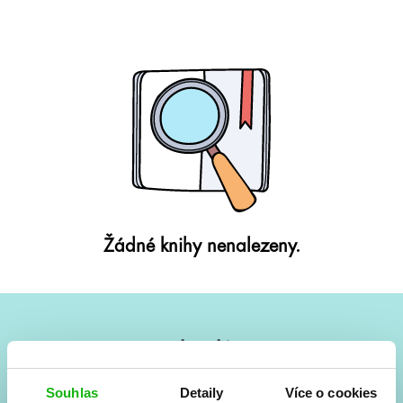
Žádné knihy nenalezeny.
#HumbookNews
Vše kolem #youngadult každý měsíc rovnou do mailu!
Souhlas
Detaily
Více o cookies