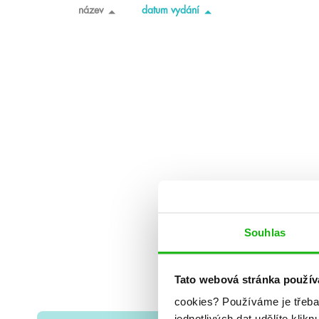
název
datum vydání
Souhlas
Tato webová stránka použív
cookies?
Používáme je třeba
jednotlivých dat udělíte klikn