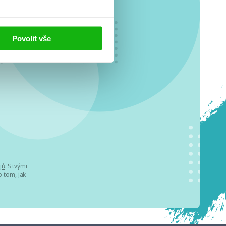
Povolit vše
o se
.
jů
. S tvými
 tom, jak