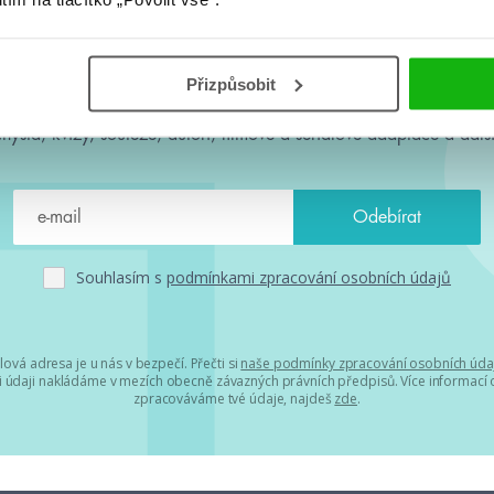
#HumbookNews
Přizpůsobit
 kolem #youngadult každý měsíc rovnou do mailu! Nové knihy, c
chystá, kvízy, soutěže, autoři, filmové a seriálové adaptace a další
Souhlasím s
podmínkami zpracování osobních údajů
lová adresa je u nás v bezpečí. Přečti si
naše podmínky zpracování osobních úda
 údaji nakládáme v mezích obecně závazných právních předpisů. Více informací o
zpracováváme tvé údaje, najdeš
zde
.