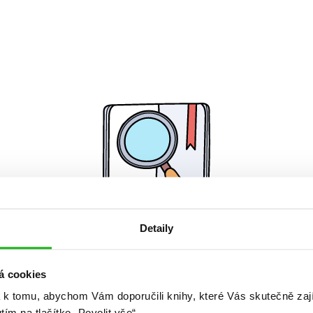
Detaily
Žádné knihy nenalezeny.
á cookies
 k tomu, abychom Vám doporučili knihy, které Vás skutečně zaj
utím na tlačítko „Povolit vše“.