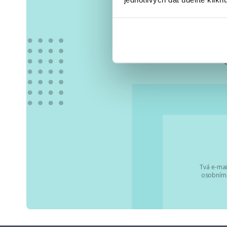
Vše
Tvá e-mai
osobními