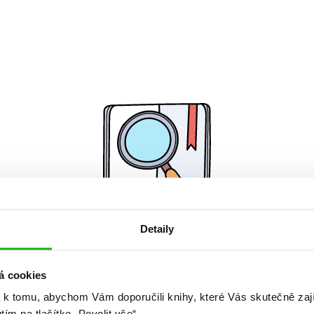
Detaily
Žádné knihy nenalezeny.
á cookies
 k tomu, abychom Vám doporučili knihy, které Vás skutečně zaj
utím na tlačítko „Povolit vše“.