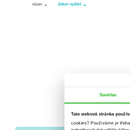
název
datum vydání
Souhlas
Tato webová stránka použív
cookies?
Používáme je třeba
jednotlivých dat udělíte klikn