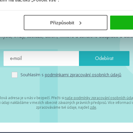
#HumbookNews
Přizpůsobit
 kolem #youngadult každý měsíc rovnou do mailu! Nové knihy, c
chystá, kvízy, soutěže, autoři, filmové a seriálové adaptace a další
Souhlasím s
podmínkami zpracování osobních údajů
lová adresa je u nás v bezpečí. Přečti si
naše podmínky zpracování osobních úda
 údaji nakládáme v mezích obecně závazných právních předpisů. Více informací o
zpracováváme tvé údaje, najdeš
zde
.