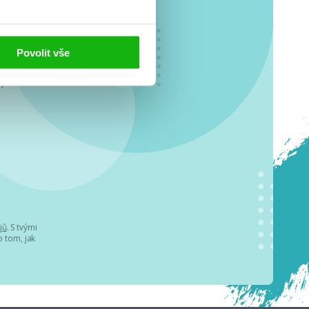
Povolit vše
o se
.
jů
. S tvými
 tom, jak