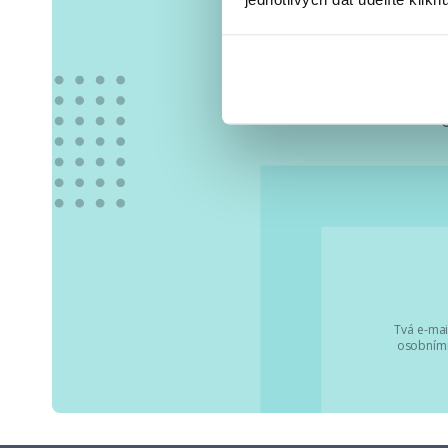
Vše
Tvá e-mai
osobními