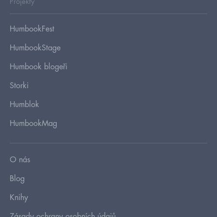
Projekty
HumbookFest
HumbookStage
Humbook blogeři
Storki
Humblok
HumbookMag
O nás
Blog
Knihy
Zásady ochrany osobních údajů