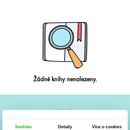
Žádné knihy nenalezeny.
#HumbookNews
Vše kolem #youngadult každý měsíc rovnou do mailu!
Souhlas
Detaily
Více o cookies