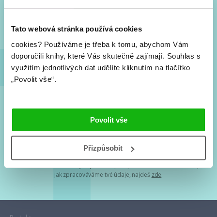
Nové knihy, co se chystá, kvízy, soutěže, autoři, filmové
a seriálové adaptace a další.
Tato webová stránka používá cookies
cookies?
Používáme je třeba k tomu, abychom Vám
doporučili knihy, které Vás skutečně zajímají.
Souhlas s
využitím jednotlivých dat udělíte kliknutím na tlačítko
„Povolit vše“.
Souhlasím s
podmínkami zpracování osobních údajů
Povolit vše
Tvá e-mailová adresa je u nás v bezpečí. Přečti si
naše podmínky
Přizpůsobit
zpracování osobních údajů
. S tvými osobními údaji nakládáme v
mezích obecně závazných právních předpisů. Více informací o tom,
jak zpracováváme tvé údaje, najdeš
zde
.