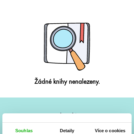
Žádné knihy nenalezeny.
#HumbookNews
Vše kolem #youngadult každý měsíc rovnou do mailu!
Souhlas
Detaily
Více o cookies