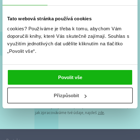
Nové knihy, co se chystá, kvízy, soutěže, autoři, filmové
a seriálové adaptace a další.
Tato webová stránka používá cookies
cookies?
Používáme je třeba k tomu, abychom Vám
doporučili knihy, které Vás skutečně zajímají.
Souhlas s
využitím jednotlivých dat udělíte kliknutím na tlačítko
„Povolit vše“.
Souhlasím s
podmínkami zpracování osobních údajů
Povolit vše
Tvá e-mailová adresa je u nás v bezpečí. Přečti si
naše podmínky
Přizpůsobit
zpracování osobních údajů
. S tvými osobními údaji nakládáme v
mezích obecně závazných právních předpisů. Více informací o tom,
jak zpracováváme tvé údaje, najdeš
zde
.