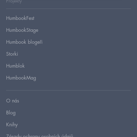
Projekty
HumbookFest
HumbookStage
Humbook blogeři
Storki
Humblok
HumbookMag
O nás
Blog
Knihy
Zásady ochrany osobních údajů