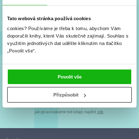
Nové knihy, co se chystá, kvízy, soutěže, autoři, filmové
a seriálové adaptace a další.
Tato webová stránka používá cookies
cookies?
Používáme je třeba k tomu, abychom Vám
doporučili knihy, které Vás skutečně zajímají.
Souhlas s
využitím jednotlivých dat udělíte kliknutím na tlačítko
„Povolit vše“.
Souhlasím s
podmínkami zpracování osobních údajů
Povolit vše
Tvá e-mailová adresa je u nás v bezpečí. Přečti si
naše podmínky
Přizpůsobit
zpracování osobních údajů
. S tvými osobními údaji nakládáme v
mezích obecně závazných právních předpisů. Více informací o tom,
jak zpracováváme tvé údaje, najdeš
zde
.