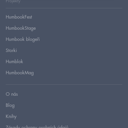
Projekty
HumbookFest
HumbookStage
Humbook blogeři
Storki
Humblok
HumbookMag
O nás
Blog
Knihy
Zásady ochrany osobních údajů