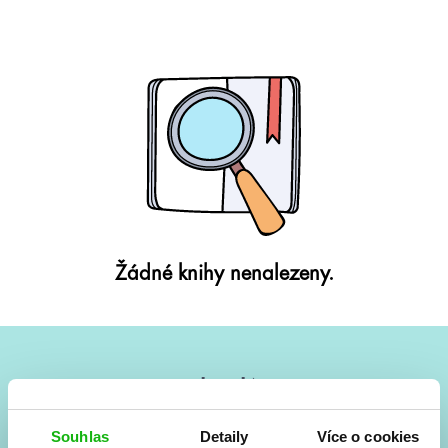
Žádné knihy nenalezeny.
#HumbookNews
Vše kolem #youngadult každý měsíc rovnou do mailu!
Souhlas
Detaily
Více o cookies