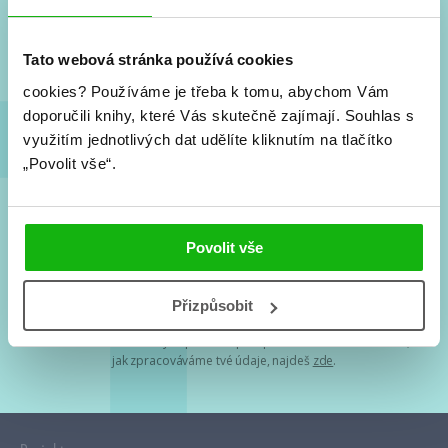
Nové knihy, co se chystá, kvízy, soutěže, autoři, filmové
a seriálové adaptace a další.
Tato webová stránka používá cookies
cookies?
Používáme je třeba k tomu, abychom Vám
doporučili knihy, které Vás skutečně zajímají.
Souhlas s
využitím jednotlivých dat udělíte kliknutím na tlačítko
„Povolit vše“.
Souhlasím s
podmínkami zpracování osobních údajů
Povolit vše
Tvá e-mailová adresa je u nás v bezpečí. Přečti si
naše podmínky
Přizpůsobit
zpracování osobních údajů
. S tvými osobními údaji nakládáme v
mezích obecně závazných právních předpisů. Více informací o tom,
jak zpracováváme tvé údaje, najdeš
zde
.