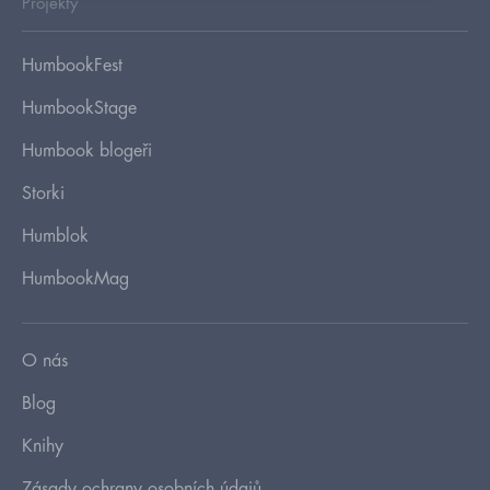
Projekty
HumbookFest
HumbookStage
Humbook blogeři
Storki
Humblok
HumbookMag
O nás
Blog
Knihy
Zásady ochrany osobních údajů