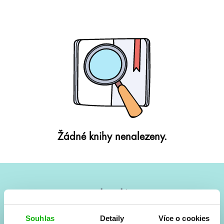
Žádné knihy nenalezeny.
#HumbookNews
Vše kolem #youngadult každý měsíc rovnou do mailu!
Souhlas
Detaily
Více o cookies