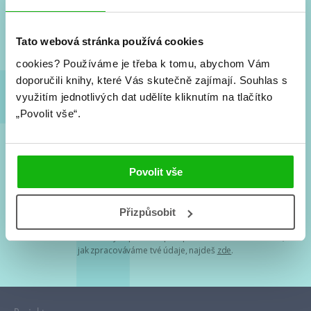
Nové knihy, co se chystá, kvízy, soutěže, autoři, filmové
a seriálové adaptace a další.
Tato webová stránka používá cookies
cookies?
Používáme je třeba k tomu, abychom Vám
doporučili knihy, které Vás skutečně zajímají.
Souhlas s
využitím jednotlivých dat udělíte kliknutím na tlačítko
„Povolit vše“.
Souhlasím s
podmínkami zpracování osobních údajů
Povolit vše
Tvá e-mailová adresa je u nás v bezpečí. Přečti si
naše podmínky
Přizpůsobit
zpracování osobních údajů
. S tvými osobními údaji nakládáme v
mezích obecně závazných právních předpisů. Více informací o tom,
jak zpracováváme tvé údaje, najdeš
zde
.