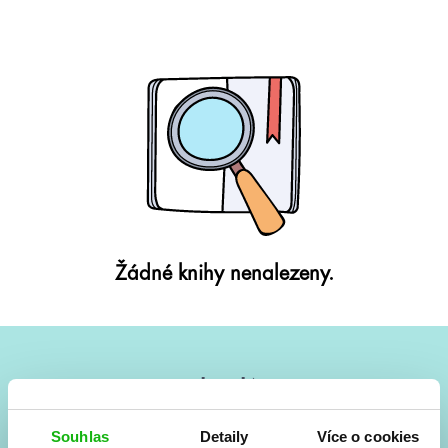
Žádné knihy nenalezeny.
#HumbookNews
Vše kolem #youngadult každý měsíc rovnou do mailu!
Souhlas
Detaily
Více o cookies