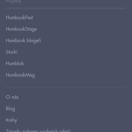
Projekty
HumbookFest
HumbookStage
Humbook blogeři
Storki
Humblok
HumbookMag
O nás
Blog
Knihy
Zásady ochrany osobních údajů