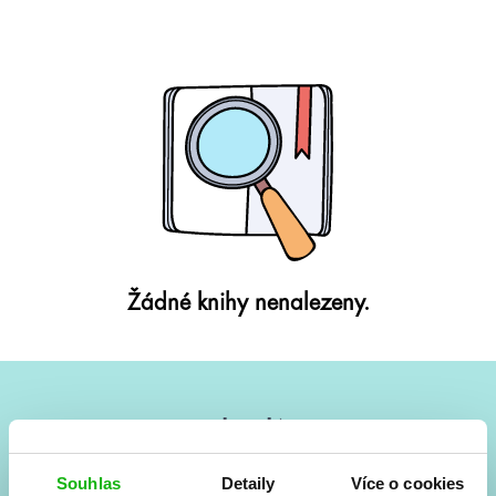
Žádné knihy nenalezeny.
#HumbookNews
Vše kolem #youngadult každý měsíc rovnou do mailu!
Souhlas
Detaily
Více o cookies