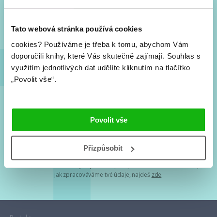
Nové knihy, co se chystá, kvízy, soutěže, autoři, filmové
a seriálové adaptace a další.
Tato webová stránka používá cookies
cookies?
Používáme je třeba k tomu, abychom Vám
doporučili knihy, které Vás skutečně zajímají.
Souhlas s
využitím jednotlivých dat udělíte kliknutím na tlačítko
„Povolit vše“.
Souhlasím s
podmínkami zpracování osobních údajů
Povolit vše
Tvá e-mailová adresa je u nás v bezpečí. Přečti si
naše podmínky
Přizpůsobit
zpracování osobních údajů
. S tvými osobními údaji nakládáme v
mezích obecně závazných právních předpisů. Více informací o tom,
jak zpracováváme tvé údaje, najdeš
zde
.