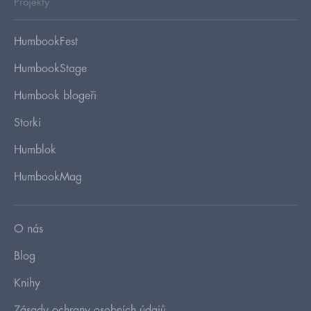
Projekty
HumbookFest
HumbookStage
Humbook blogeři
Storki
Humblok
HumbookMag
O nás
Blog
Knihy
Zásady ochrany osobních údajů