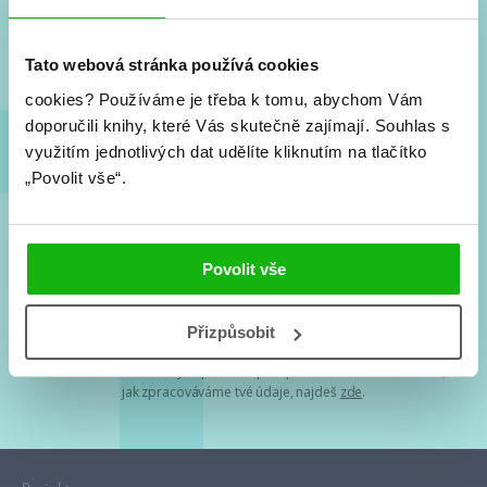
Nové knihy, co se chystá, kvízy, soutěže, autoři, filmové
a seriálové adaptace a další.
Tato webová stránka používá cookies
cookies?
Používáme je třeba k tomu, abychom Vám
doporučili knihy, které Vás skutečně zajímají.
Souhlas s
využitím jednotlivých dat udělíte kliknutím na tlačítko
„Povolit vše“.
Souhlasím s
podmínkami zpracování osobních údajů
Povolit vše
Tvá e-mailová adresa je u nás v bezpečí. Přečti si
naše podmínky
Přizpůsobit
zpracování osobních údajů
. S tvými osobními údaji nakládáme v
mezích obecně závazných právních předpisů. Více informací o tom,
jak zpracováváme tvé údaje, najdeš
zde
.