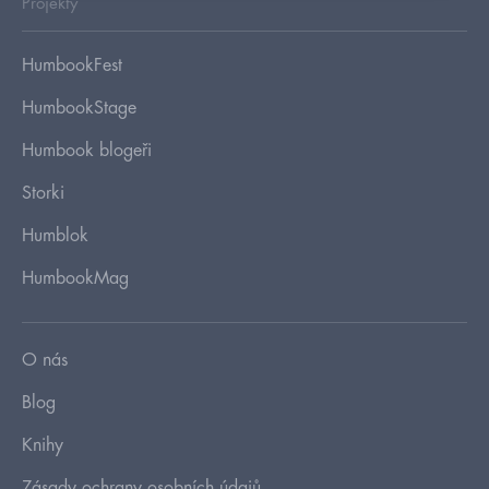
Projekty
HumbookFest
HumbookStage
Humbook blogeři
Storki
Humblok
HumbookMag
O nás
Blog
Knihy
Zásady ochrany osobních údajů