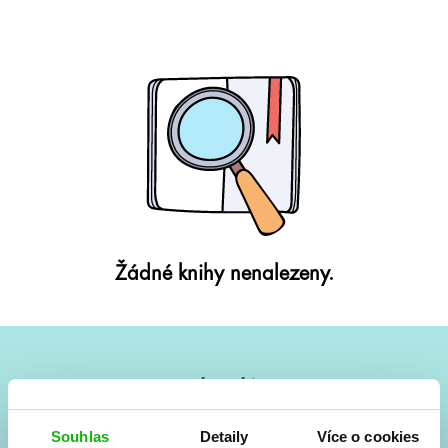
Žádné knihy nenalezeny.
#HumbookNews
Vše kolem #youngadult každý měsíc rovnou do mailu!
Souhlas
Detaily
Více o cookies