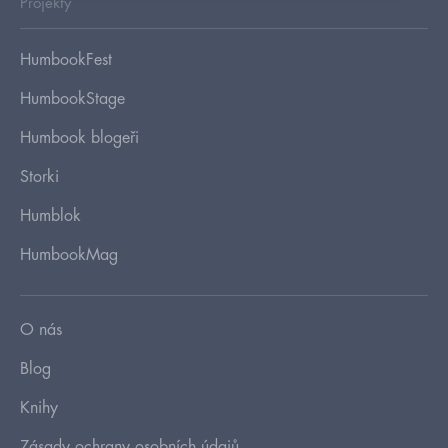
Projekty
HumbookFest
HumbookStage
Humbook blogeři
Storki
Humblok
HumbookMag
O nás
Blog
Knihy
Zásady ochrany osobních údajů