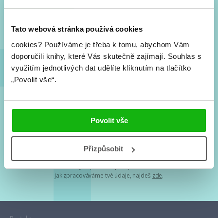
Nové knihy, co se chystá, kvízy, soutěže, autoři, filmové
a seriálové adaptace a další.
Tato webová stránka používá cookies
cookies?
Používáme je třeba k tomu, abychom Vám
doporučili knihy, které Vás skutečně zajímají.
Souhlas s
využitím jednotlivých dat udělíte kliknutím na tlačítko
„Povolit vše“.
Souhlasím s
podmínkami zpracování osobních údajů
Povolit vše
Tvá e-mailová adresa je u nás v bezpečí. Přečti si
naše podmínky
Přizpůsobit
zpracování osobních údajů
. S tvými osobními údaji nakládáme v
mezích obecně závazných právních předpisů. Více informací o tom,
jak zpracováváme tvé údaje, najdeš
zde
.