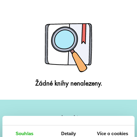
Žádné knihy nenalezeny.
#HumbookNews
Vše kolem #youngadult každý měsíc rovnou do mailu!
Souhlas
Detaily
Více o cookies