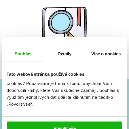
Souhlas
Detaily
Více o cookies
Žádné knihy nenalezeny.
Tato webová stránka používá cookies
cookies?
Používáme je třeba k tomu, abychom Vám
doporučili knihy, které Vás skutečně zajímají.
Souhlas s
#HumbookNews
využitím jednotlivých dat udělíte kliknutím na tlačítko
„Povolit vše“.
Vše kolem #youngadult každý měsíc rovnou do mailu!
Nové knihy, co se chystá, kvízy, soutěže, autoři, filmové
a seriálové adaptace a další.
Povolit vše