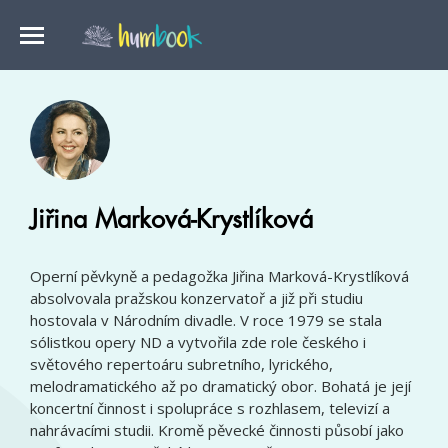
Jiřina Marková-Krystlíková
Operní pěvkyně a pedagožka Jiřina Marková-Krystlíková
absolvovala pražskou konzervatoř a již při studiu
hostovala v Národním divadle. V roce 1979 se stala
sólistkou opery ND a vytvořila zde role českého i
světového repertoáru subretního, lyrického,
melodramatického až po dramatický obor. Bohatá je její
koncertní činnost i spolupráce s rozhlasem, televizí a
nahrávacími studii. Kromě pěvecké činnosti působí jako