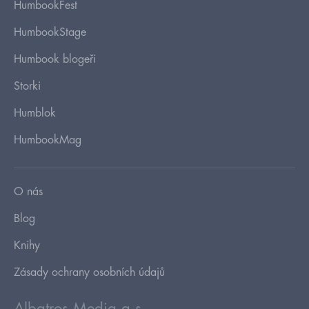
HumbookFest
HumbookStage
Humbook blogeři
Storki
Humblok
HumbookMag
O nás
Blog
Knihy
Zásady ochrany osobních údajů
Albatros Media a.s.