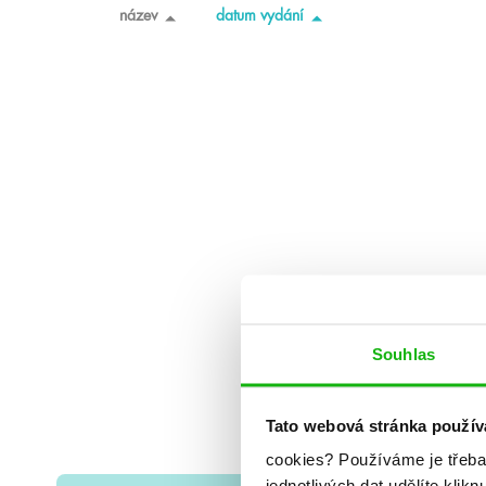
název
datum vydání
Souhlas
Tato webová stránka použív
cookies?
Používáme je třeba
jednotlivých dat udělíte klikn