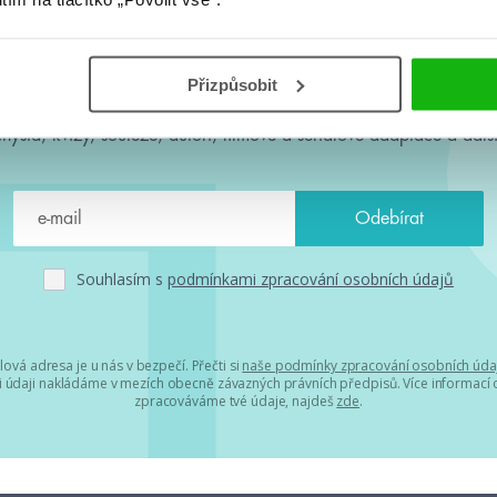
#HumbookNews
Přizpůsobit
 kolem #youngadult každý měsíc rovnou do mailu! Nové knihy, c
chystá, kvízy, soutěže, autoři, filmové a seriálové adaptace a další
Souhlasím s
podmínkami zpracování osobních údajů
lová adresa je u nás v bezpečí. Přečti si
naše podmínky zpracování osobních úda
 údaji nakládáme v mezích obecně závazných právních předpisů. Více informací o
zpracováváme tvé údaje, najdeš
zde
.