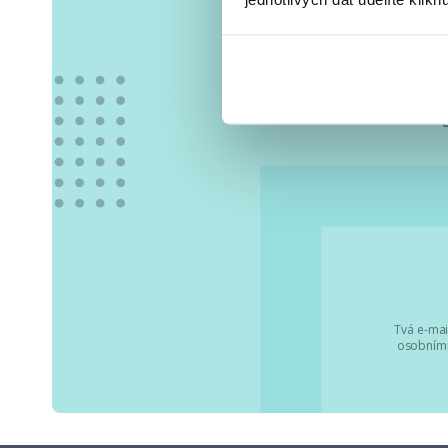
Vše
Tvá e-mai
osobními