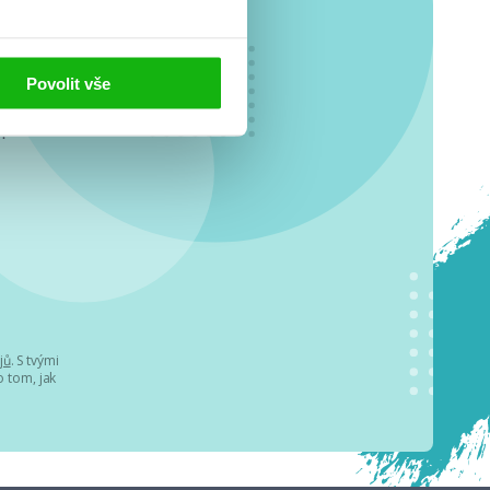
Povolit vše
o se
.
jů
. S tvými
 tom, jak