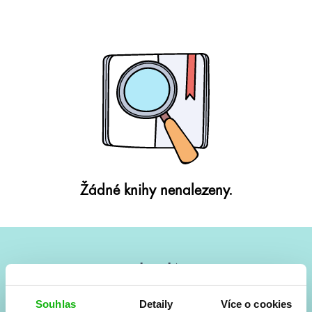
Žádné knihy nenalezeny.
#HumbookNews
Vše kolem #youngadult každý měsíc rovnou do mailu!
Souhlas
Detaily
Více o cookies