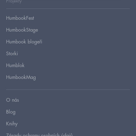
Projekty
HumbookFest
HumbookStage
Humbook blogeři
Storki
Humblok
HumbookMag
O nás
Blog
Knihy
Zásady ochrany osobních údajů