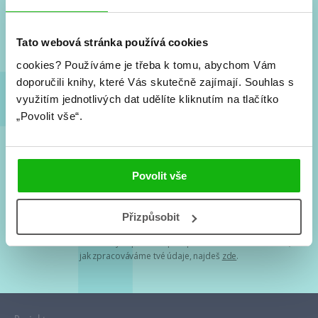
Nové knihy, co se chystá, kvízy, soutěže, autoři, filmové
a seriálové adaptace a další.
Tato webová stránka používá cookies
cookies?
Používáme je třeba k tomu, abychom Vám
doporučili knihy, které Vás skutečně zajímají.
Souhlas s
využitím jednotlivých dat udělíte kliknutím na tlačítko
„Povolit vše“.
Souhlasím s
podmínkami zpracování osobních údajů
Povolit vše
Tvá e-mailová adresa je u nás v bezpečí. Přečti si
naše podmínky
Přizpůsobit
zpracování osobních údajů
. S tvými osobními údaji nakládáme v
mezích obecně závazných právních předpisů. Více informací o tom,
jak zpracováváme tvé údaje, najdeš
zde
.