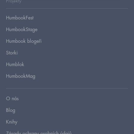
Projekty
HumbookFest
HumbookStage
Humbook blogeři
Storki
Humblok
HumbookMag
O nás
Blog
Knihy
Zásady ochrany osobních údajů