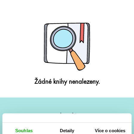
Žádné knihy nenalezeny.
#HumbookNews
Vše kolem #youngadult každý měsíc rovnou do mailu!
Souhlas
Detaily
Více o cookies