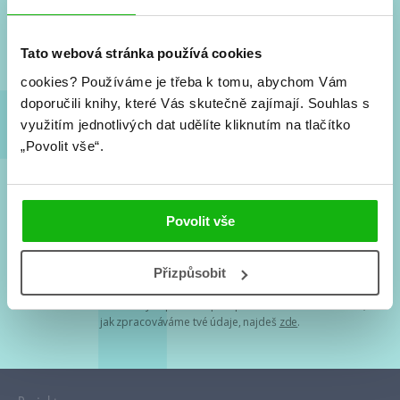
Nové knihy, co se chystá, kvízy, soutěže, autoři, filmové
a seriálové adaptace a další.
Tato webová stránka používá cookies
cookies?
Používáme je třeba k tomu, abychom Vám
doporučili knihy, které Vás skutečně zajímají.
Souhlas s
využitím jednotlivých dat udělíte kliknutím na tlačítko
„Povolit vše“.
Souhlasím s
podmínkami zpracování osobních údajů
Povolit vše
Tvá e-mailová adresa je u nás v bezpečí. Přečti si
naše podmínky
Přizpůsobit
zpracování osobních údajů
. S tvými osobními údaji nakládáme v
mezích obecně závazných právních předpisů. Více informací o tom,
jak zpracováváme tvé údaje, najdeš
zde
.