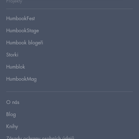
Projekty
HumbookFest
HumbookStage
Humbook blogeři
Storki
Humblok
HumbookMag
O nás
Blog
Knihy
Zásady ochrany osobních údajů