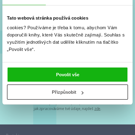
Nové knihy, co se chystá, kvízy, soutěže, autoři, filmové
a seriálové adaptace a další.
Tato webová stránka používá cookies
cookies?
Používáme je třeba k tomu, abychom Vám
doporučili knihy, které Vás skutečně zajímají.
Souhlas s
využitím jednotlivých dat udělíte kliknutím na tlačítko
„Povolit vše“.
Souhlasím s
podmínkami zpracování osobních údajů
Povolit vše
Tvá e-mailová adresa je u nás v bezpečí. Přečti si
naše podmínky
Přizpůsobit
zpracování osobních údajů
. S tvými osobními údaji nakládáme v
mezích obecně závazných právních předpisů. Více informací o tom,
jak zpracováváme tvé údaje, najdeš
zde
.