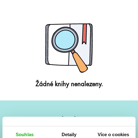
Žádné knihy nenalezeny.
#HumbookNews
Vše kolem #youngadult každý měsíc rovnou do mailu!
Souhlas
Detaily
Více o cookies