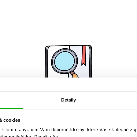
Detaily
Žádné knihy nenalezeny.
á cookies
 k tomu, abychom Vám doporučili knihy, které Vás skutečně zaj
utím na tlačítko „Povolit vše“.