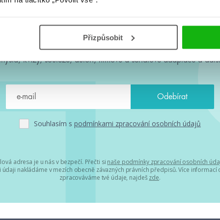
#HumbookNews
Přizpůsobit
 kolem #youngadult každý měsíc rovnou do mailu! Nové knihy, c
chystá, kvízy, soutěže, autoři, filmové a seriálové adaptace a další
Souhlasím s
podmínkami zpracování osobních údajů
lová adresa je u nás v bezpečí. Přečti si
naše podmínky zpracování osobních úda
 údaji nakládáme v mezích obecně závazných právních předpisů. Více informací o
zpracováváme tvé údaje, najdeš
zde
.