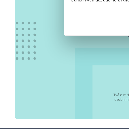
Vše
Tvá e-mai
osobními