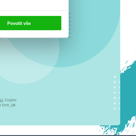
Povolit vše
o se
.
jů
. S tvými
 tom, jak