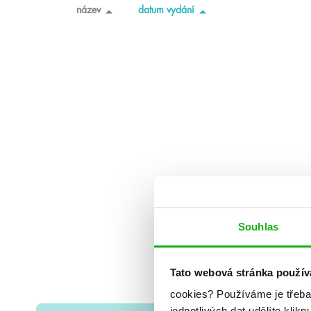
název
datum vydání
Souhlas
Tato webová stránka použív
cookies?
Používáme je třeba
jednotlivých dat udělíte klikn