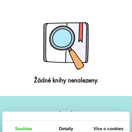
Žádné knihy nenalezeny.
#HumbookNews
Vše kolem #youngadult každý měsíc rovnou do mailu!
Souhlas
Detaily
Více o cookies