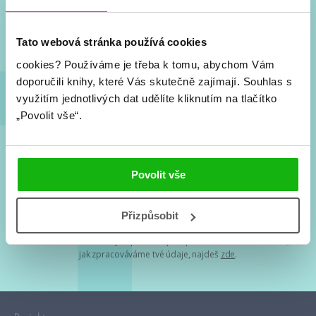
Nové knihy, co se chystá, kvízy, soutěže, autoři, filmové
a seriálové adaptace a další.
Tato webová stránka používá cookies
cookies?
Používáme je třeba k tomu, abychom Vám
doporučili knihy, které Vás skutečně zajímají.
Souhlas s
využitím jednotlivých dat udělíte kliknutím na tlačítko
„Povolit vše“.
Souhlasím s
podmínkami zpracování osobních údajů
Povolit vše
Tvá e-mailová adresa je u nás v bezpečí. Přečti si
naše podmínky
Přizpůsobit
zpracování osobních údajů
. S tvými osobními údaji nakládáme v
mezích obecně závazných právních předpisů. Více informací o tom,
jak zpracováváme tvé údaje, najdeš
zde
.