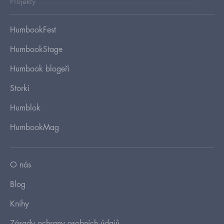
Projekty
HumbookFest
HumbookStage
Humbook blogeři
Storki
Humblok
HumbookMag
O nás
Blog
Knihy
Zásady ochrany osobních údajů