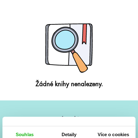
Žádné knihy nenalezeny.
#HumbookNews
Vše kolem #youngadult každý měsíc rovnou do mailu!
Souhlas
Detaily
Více o cookies