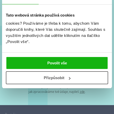
Nové knihy, co se chystá, kvízy, soutěže, autoři, filmové
a seriálové adaptace a další.
Tato webová stránka používá cookies
cookies?
Používáme je třeba k tomu, abychom Vám
doporučili knihy, které Vás skutečně zajímají.
Souhlas s
využitím jednotlivých dat udělíte kliknutím na tlačítko
„Povolit vše“.
Souhlasím s
podmínkami zpracování osobních údajů
Povolit vše
Tvá e-mailová adresa je u nás v bezpečí. Přečti si
naše podmínky
Přizpůsobit
zpracování osobních údajů
. S tvými osobními údaji nakládáme v
mezích obecně závazných právních předpisů. Více informací o tom,
jak zpracováváme tvé údaje, najdeš
zde
.