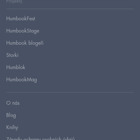
Projekty
HumbookFest
HumbookStage
Humbook blogeři
Storki
Humblok
HumbookMag
O nás
Blog
Knihy
Zásady ochrany osobních údajů