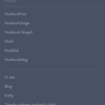
Projekty
HumbookFest
HumbookStage
Humbook blogeři
Storki
Humblok
HumbookMag
O nás
Blog
Knihy
Zásady ochrany osobních údajů