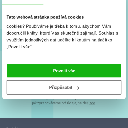
Nové knihy, co se chystá, kvízy, soutěže, autoři, filmové
a seriálové adaptace a další.
Tato webová stránka používá cookies
cookies?
Používáme je třeba k tomu, abychom Vám
doporučili knihy, které Vás skutečně zajímají.
Souhlas s
využitím jednotlivých dat udělíte kliknutím na tlačítko
„Povolit vše“.
Souhlasím s
podmínkami zpracování osobních údajů
Povolit vše
Tvá e-mailová adresa je u nás v bezpečí. Přečti si
naše podmínky
Přizpůsobit
zpracování osobních údajů
. S tvými osobními údaji nakládáme v
mezích obecně závazných právních předpisů. Více informací o tom,
jak zpracováváme tvé údaje, najdeš
zde
.