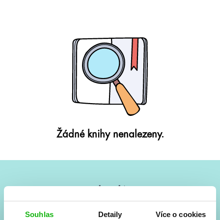
Žádné knihy nenalezeny.
#HumbookNews
Vše kolem #youngadult každý měsíc rovnou do mailu!
Souhlas
Detaily
Více o cookies