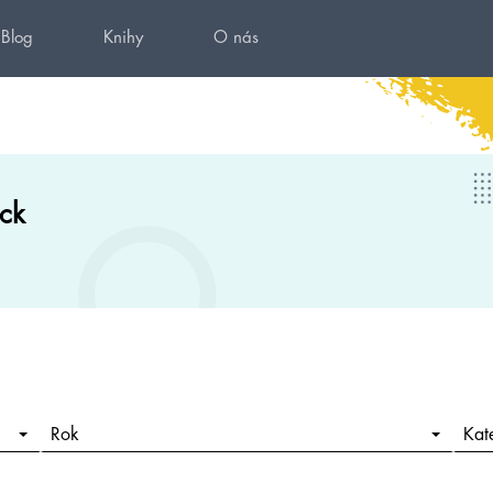
Blog
Knihy
O nás
ck
Rok
Kat