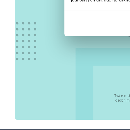
Vše
Tvá e-mai
osobními