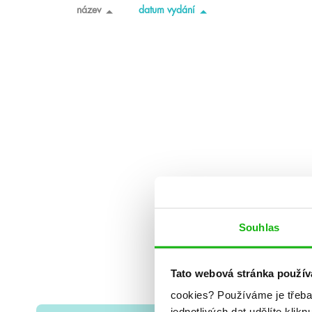
název
datum vydání
Souhlas
Tato webová stránka použív
cookies?
Používáme je třeba
jednotlivých dat udělíte klikn