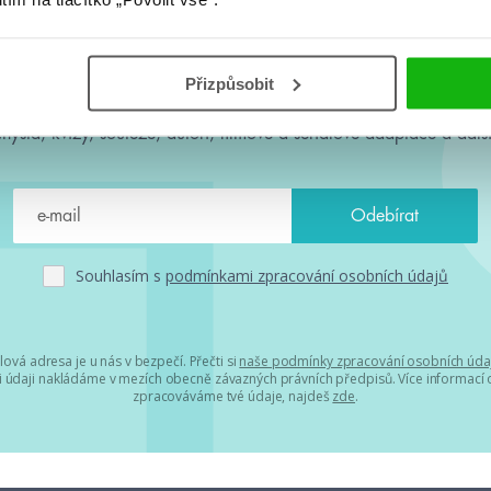
#HumbookNews
Přizpůsobit
 kolem #youngadult každý měsíc rovnou do mailu! Nové knihy, c
chystá, kvízy, soutěže, autoři, filmové a seriálové adaptace a další
Souhlasím s
podmínkami zpracování osobních údajů
lová adresa je u nás v bezpečí. Přečti si
naše podmínky zpracování osobních úda
 údaji nakládáme v mezích obecně závazných právních předpisů. Více informací o
zpracováváme tvé údaje, najdeš
zde
.