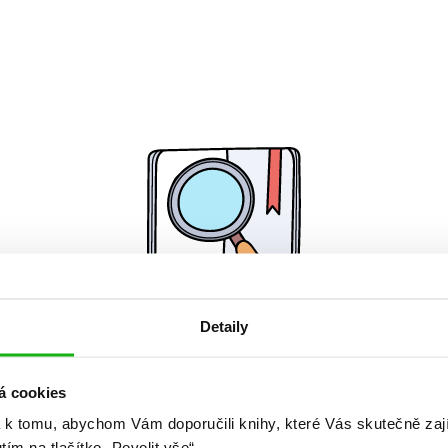
Detaily
Žádné knihy nenalezeny.
á cookies
 k tomu, abychom Vám doporučili knihy, které Vás skutečně zaj
utím na tlačítko „Povolit vše“.