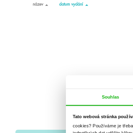
název
datum vydání
Souhlas
Tato webová stránka použív
cookies?
Používáme je třeba
jednotlivých dat udělíte klikn