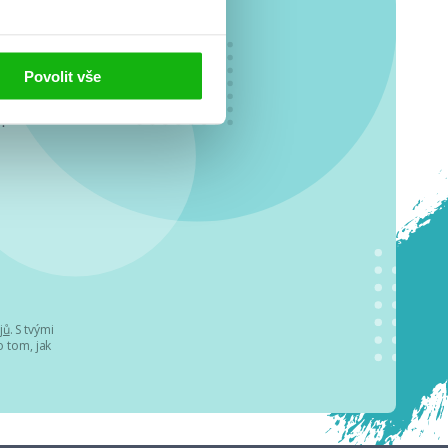
Povolit vše
o se
.
jů
. S tvými
 tom, jak