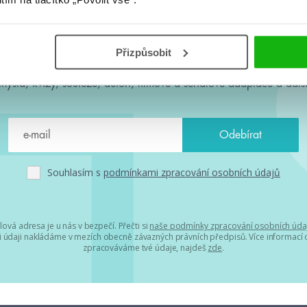
#HumbookNews
Přizpůsobit
 kolem #youngadult každý měsíc rovnou do mailu! Nové knihy, c
chystá, kvízy, soutěže, autoři, filmové a seriálové adaptace a další
Souhlasím s
podmínkami zpracování osobních údajů
lová adresa je u nás v bezpečí. Přečti si
naše podmínky zpracování osobních úda
 údaji nakládáme v mezích obecně závazných právních předpisů. Více informací o
zpracováváme tvé údaje, najdeš
zde
.