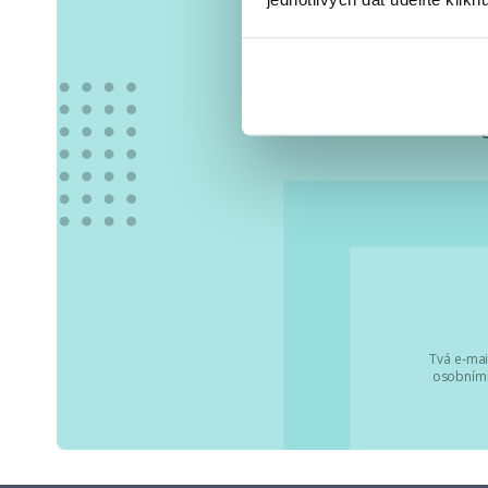
Vše
Tvá e-mai
osobními