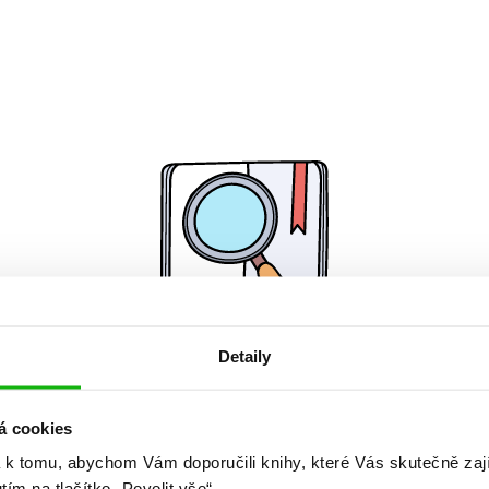
Detaily
Žádné knihy nenalezeny.
á cookies
 k tomu, abychom Vám doporučili knihy, které Vás skutečně zaj
utím na tlačítko „Povolit vše“.