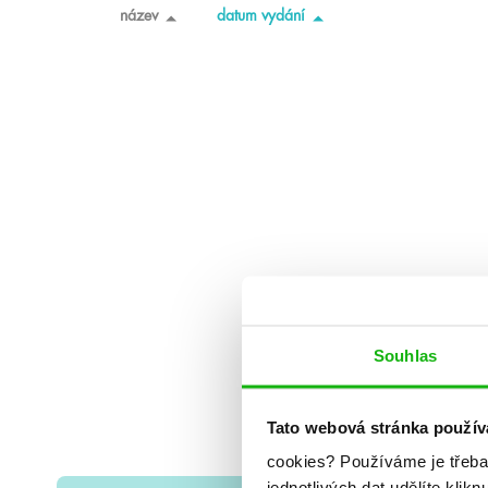
název
datum vydání
Souhlas
Tato webová stránka použív
cookies?
Používáme je třeba
jednotlivých dat udělíte klikn