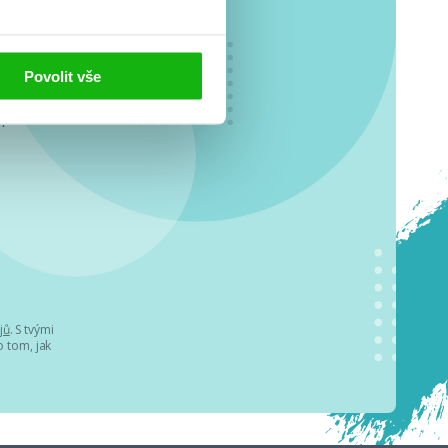
Povolit vše
o se
.
jů
. S tvými
 tom, jak