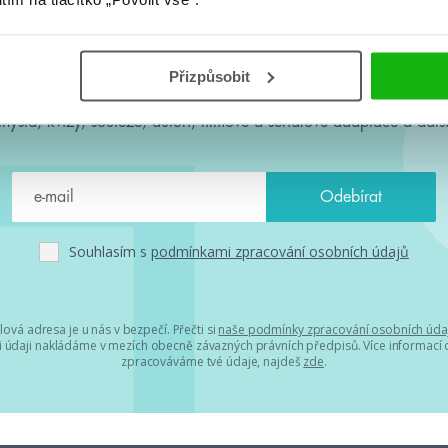
#HumbookNews
Přizpůsobit
 kolem #youngadult každý měsíc rovnou do mailu! Nové knihy, c
chystá, kvízy, soutěže, autoři, filmové a seriálové adaptace a další
Souhlasím s
podmínkami zpracování osobních údajů
lová adresa je u nás v bezpečí. Přečti si
naše podmínky zpracování osobních úda
 údaji nakládáme v mezích obecně závazných právních předpisů. Více informací o
zpracováváme tvé údaje, najdeš
zde
.