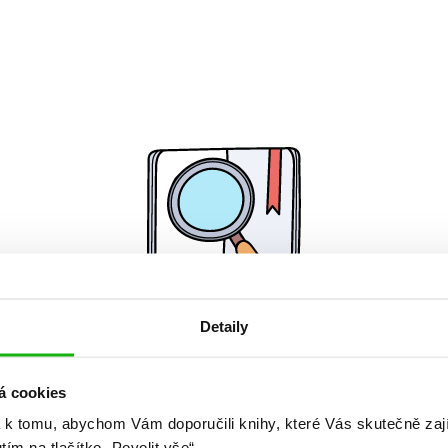
Detaily
Žádné knihy nenalezeny.
á cookies
 k tomu, abychom Vám doporučili knihy, které Vás skutečně zaj
utím na tlačítko „Povolit vše“.