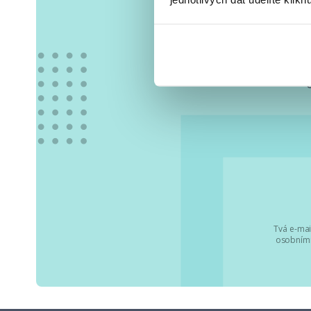
Vše
Tvá e-mai
osobními