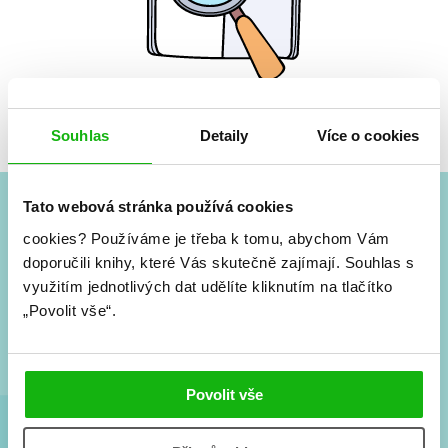
Žádné knihy nenalezeny.
Souhlas
Detaily
Více o cookies
Tato webová stránka používá cookies
#HumbookNews
cookies?
Používáme je třeba k tomu, abychom Vám
doporučili knihy, které Vás skutečně zajímají.
Souhlas s
Vše kolem #youngadult každý měsíc rovnou do mailu!
využitím jednotlivých dat udělíte kliknutím na tlačítko
Nové knihy, co se chystá, kvízy, soutěže, autoři, filmové
„Povolit vše“.
a seriálové adaptace a další.
Povolit vše