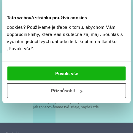
Nové knihy, co se chystá, kvízy, soutěže, autoři, filmové
a seriálové adaptace a další.
Tato webová stránka používá cookies
cookies?
Používáme je třeba k tomu, abychom Vám
doporučili knihy, které Vás skutečně zajímají.
Souhlas s
využitím jednotlivých dat udělíte kliknutím na tlačítko
„Povolit vše“.
Souhlasím s
podmínkami zpracování osobních údajů
Povolit vše
Tvá e-mailová adresa je u nás v bezpečí. Přečti si
naše podmínky
Přizpůsobit
zpracování osobních údajů
. S tvými osobními údaji nakládáme v
mezích obecně závazných právních předpisů. Více informací o tom,
jak zpracováváme tvé údaje, najdeš
zde
.