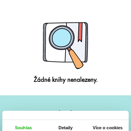
Žádné knihy nenalezeny.
#HumbookNews
Vše kolem #youngadult každý měsíc rovnou do mailu!
Souhlas
Detaily
Více o cookies