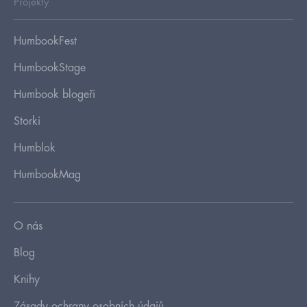
Projekty
HumbookFest
HumbookStage
Humbook blogeři
Storki
Humblok
HumbookMag
O nás
Blog
Knihy
Zásady ochrany osobních údajů