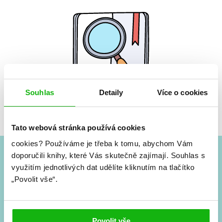
Souhlas
Detaily
Více o cookies
Žádné knihy nenalezeny.
Tato webová stránka používá cookies
cookies?
Používáme je třeba k tomu, abychom Vám
doporučili knihy, které Vás skutečně zajímají.
Souhlas s
#HumbookNews
využitím jednotlivých dat udělíte kliknutím na tlačítko
„Povolit vše“.
Vše kolem #youngadult každý měsíc rovnou do mailu!
Nové knihy, co se chystá, kvízy, soutěže, autoři, filmové
a seriálové adaptace a další.
Povolit vše