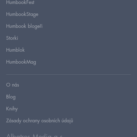
HumbookFest
HumbookStage
Humbook blogeři
Storki
Humblok
HumbookMag
O nás
Blog
Knihy
Zásady ochrany osobních údajů
Albatros Media a.s.