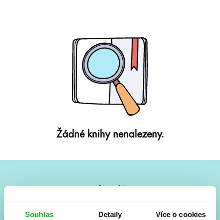
Žádné knihy nenalezeny.
#HumbookNews
Vše kolem #youngadult každý měsíc rovnou do mailu!
Souhlas
Detaily
Více o cookies