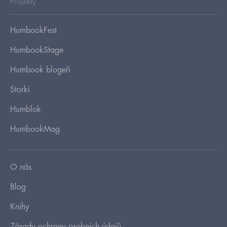
Projekty
HumbookFest
HumbookStage
Humbook blogeři
Storki
Humblok
HumbookMag
O nás
Blog
Knihy
Zásady ochrany osobních údajů