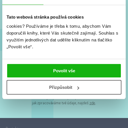
Nové knihy, co se chystá, kvízy, soutěže, autoři, filmové
a seriálové adaptace a další.
Tato webová stránka používá cookies
cookies?
Používáme je třeba k tomu, abychom Vám
doporučili knihy, které Vás skutečně zajímají.
Souhlas s
využitím jednotlivých dat udělíte kliknutím na tlačítko
„Povolit vše“.
Souhlasím s
podmínkami zpracování osobních údajů
Povolit vše
Tvá e-mailová adresa je u nás v bezpečí. Přečti si
naše podmínky
Přizpůsobit
zpracování osobních údajů
. S tvými osobními údaji nakládáme v
mezích obecně závazných právních předpisů. Více informací o tom,
jak zpracováváme tvé údaje, najdeš
zde
.