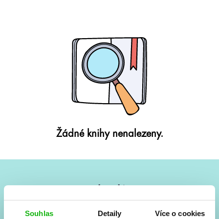
Žádné knihy nenalezeny.
#HumbookNews
Vše kolem #youngadult každý měsíc rovnou do mailu!
Souhlas
Detaily
Více o cookies