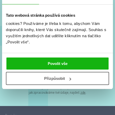
Nové knihy, co se chystá, kvízy, soutěže, autoři, filmové
a seriálové adaptace a další.
Tato webová stránka používá cookies
cookies?
Používáme je třeba k tomu, abychom Vám
doporučili knihy, které Vás skutečně zajímají.
Souhlas s
využitím jednotlivých dat udělíte kliknutím na tlačítko
„Povolit vše“.
Souhlasím s
podmínkami zpracování osobních údajů
Povolit vše
Tvá e-mailová adresa je u nás v bezpečí. Přečti si
naše podmínky
Přizpůsobit
zpracování osobních údajů
. S tvými osobními údaji nakládáme v
mezích obecně závazných právních předpisů. Více informací o tom,
jak zpracováváme tvé údaje, najdeš
zde
.