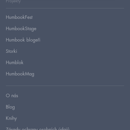
Projekty
HumbookFest
HumbookStage
Humbook blogeři
Storki
Humblok
HumbookMag
O nás
Blog
Knihy
Zásady ochrany osobních údajů