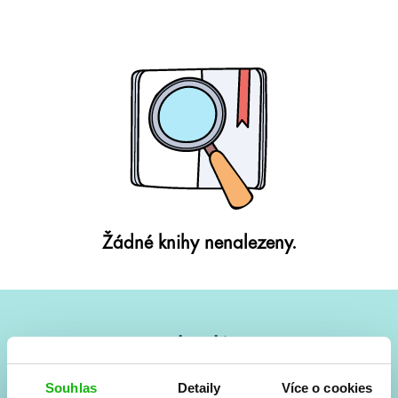
Žádné knihy nenalezeny.
#HumbookNews
Vše kolem #youngadult každý měsíc rovnou do mailu!
Souhlas
Detaily
Více o cookies