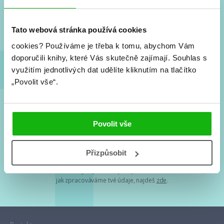
Nové knihy, co se chystá, kvízy, soutěže, autoři, filmové
a seriálové adaptace a další.
Tato webová stránka používá cookies
cookies?
Používáme je třeba k tomu, abychom Vám
doporučili knihy, které Vás skutečně zajímají.
Souhlas s
využitím jednotlivých dat udělíte kliknutím na tlačítko
„Povolit vše“.
Souhlasím s
podmínkami zpracování osobních údajů
Povolit vše
Tvá e-mailová adresa je u nás v bezpečí. Přečti si
naše podmínky
Přizpůsobit
zpracování osobních údajů
. S tvými osobními údaji nakládáme v
mezích obecně závazných právních předpisů. Více informací o tom,
jak zpracováváme tvé údaje, najdeš
zde
.