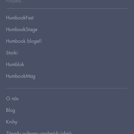
Projekty
HumbookFest
HumbookStage
Humbook blogeři
Storki
Humblok
HumbookMag
O nás
Blog
Knihy
Zásady ochrany osobních údajů