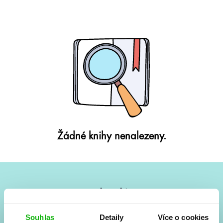
Žádné knihy nenalezeny.
#HumbookNews
Vše kolem #youngadult každý měsíc rovnou do mailu!
Souhlas
Detaily
Více o cookies