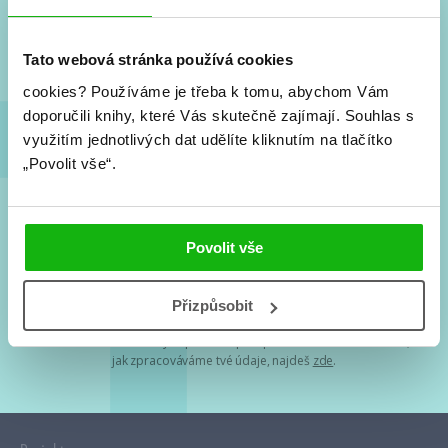
Nové knihy, co se chystá, kvízy, soutěže, autoři, filmové
a seriálové adaptace a další.
Tato webová stránka používá cookies
cookies?
Používáme je třeba k tomu, abychom Vám
doporučili knihy, které Vás skutečně zajímají.
Souhlas s
využitím jednotlivých dat udělíte kliknutím na tlačítko
„Povolit vše“.
Souhlasím s
podmínkami zpracování osobních údajů
Povolit vše
Tvá e-mailová adresa je u nás v bezpečí. Přečti si
naše podmínky
Přizpůsobit
zpracování osobních údajů
. S tvými osobními údaji nakládáme v
mezích obecně závazných právních předpisů. Více informací o tom,
jak zpracováváme tvé údaje, najdeš
zde
.