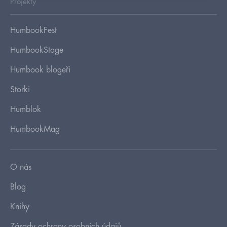
Projekty
HumbookFest
HumbookStage
Humbook blogeři
Storki
Humblok
HumbookMag
O nás
Blog
Knihy
Zásady ochrany osobních údajů