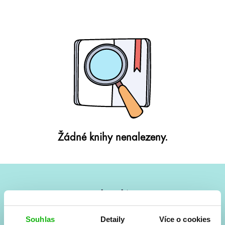
Žádné knihy nenalezeny.
#HumbookNews
Vše kolem #youngadult každý měsíc rovnou do mailu!
Souhlas
Detaily
Více o cookies