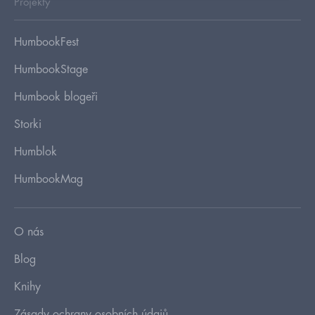
Projekty
HumbookFest
HumbookStage
Humbook blogeři
Storki
Humblok
HumbookMag
O nás
Blog
Knihy
Zásady ochrany osobních údajů