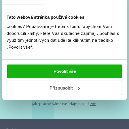
Nové knihy, co se chystá, kvízy, soutěže, autoři, filmové
a seriálové adaptace a další.
Tato webová stránka používá cookies
cookies?
Používáme je třeba k tomu, abychom Vám
doporučili knihy, které Vás skutečně zajímají.
Souhlas s
využitím jednotlivých dat udělíte kliknutím na tlačítko
„Povolit vše“.
Souhlasím s
podmínkami zpracování osobních údajů
Povolit vše
Tvá e-mailová adresa je u nás v bezpečí. Přečti si
naše podmínky
Přizpůsobit
zpracování osobních údajů
. S tvými osobními údaji nakládáme v
mezích obecně závazných právních předpisů. Více informací o tom,
jak zpracováváme tvé údaje, najdeš
zde
.