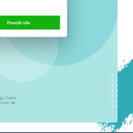
Povolit vše
o se
.
jů
. S tvými
 tom, jak