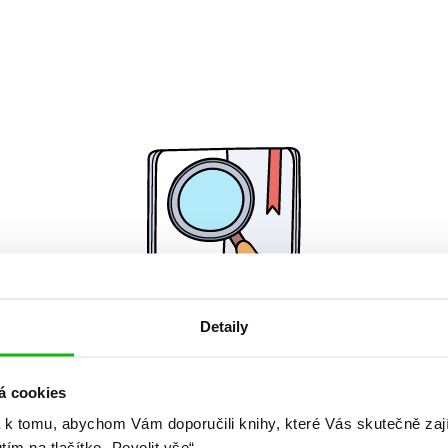
Detaily
Žádné knihy nenalezeny.
á cookies
 k tomu, abychom Vám doporučili knihy, které Vás skutečně zaj
utím na tlačítko „Povolit vše“.