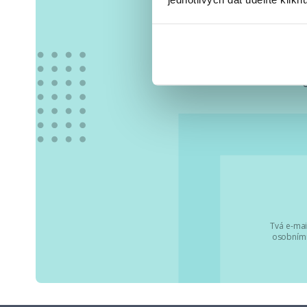
Vše
Tvá e-mai
osobními