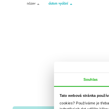
název
datum vydání
Souhlas
Tato webová stránka použív
cookies?
Používáme je třeba
jednotlivých dat udělíte klikn