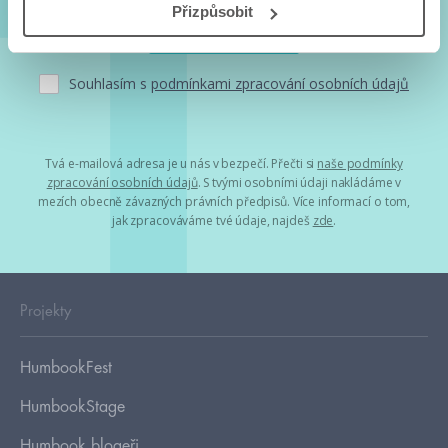
Přizpůsobit
Souhlasím s
podmínkami zpracování osobních údajů
Tvá e-mailová adresa je u nás v bezpečí. Přečti si
naše podmínky
zpracování osobních údajů
. S tvými osobními údaji nakládáme v
mezích obecně závazných právních předpisů. Více informací o tom,
jak zpracováváme tvé údaje, najdeš
zde
.
Projekty
HumbookFest
HumbookStage
Humbook blogeři