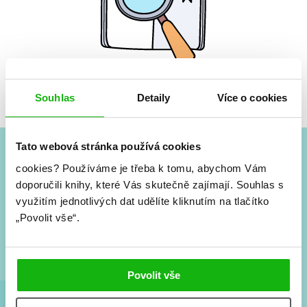
Žádné knihy nenalezeny.
Souhlas
Detaily
Více o cookies
Tato webová stránka používá cookies
cookies?
Používáme je třeba k tomu, abychom Vám
#HumbookNews
doporučili knihy, které Vás skutečně zajímají.
Souhlas s
využitím jednotlivých dat udělíte kliknutím na tlačítko
Vše kolem #youngadult každý měsíc rovnou do mailu!
Nové knihy, co se chystá, kvízy, soutěže, autoři, filmové
„Povolit vše“.
a seriálové adaptace a další.
Povolit vše