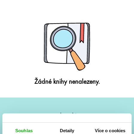
Žádné knihy nenalezeny.
#HumbookNews
Vše kolem #youngadult každý měsíc rovnou do mailu!
Souhlas
Detaily
Více o cookies