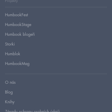
Projekty
HumbookFest
HumbookStage
Humbook blogeři
Storki
Humblok
HumbookMag
O nás
Blog
Knihy
Zásady ochrany osobních údajů