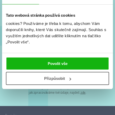
Nové knihy, co se chystá, kvízy, soutěže, autoři, filmové
a seriálové adaptace a další.
Tato webová stránka používá cookies
cookies?
Používáme je třeba k tomu, abychom Vám
doporučili knihy, které Vás skutečně zajímají.
Souhlas s
využitím jednotlivých dat udělíte kliknutím na tlačítko
„Povolit vše“.
Souhlasím s
podmínkami zpracování osobních údajů
Povolit vše
Tvá e-mailová adresa je u nás v bezpečí. Přečti si
naše podmínky
Přizpůsobit
zpracování osobních údajů
. S tvými osobními údaji nakládáme v
mezích obecně závazných právních předpisů. Více informací o tom,
jak zpracováváme tvé údaje, najdeš
zde
.