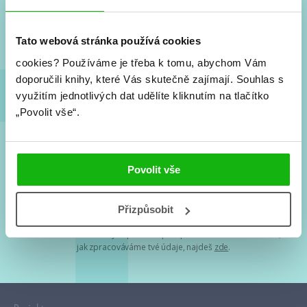
Nové knihy, co se chystá, kvízy, soutěže, autoři, filmové
a seriálové adaptace a další.
Tato webová stránka používá cookies
cookies?
Používáme je třeba k tomu, abychom Vám
doporučili knihy, které Vás skutečně zajímají.
Souhlas s
využitím jednotlivých dat udělíte kliknutím na tlačítko
„Povolit vše“.
Souhlasím s
podmínkami zpracování osobních údajů
Povolit vše
Tvá e-mailová adresa je u nás v bezpečí. Přečti si
naše podmínky
Přizpůsobit
zpracování osobních údajů
. S tvými osobními údaji nakládáme v
mezích obecně závazných právních předpisů. Více informací o tom,
jak zpracováváme tvé údaje, najdeš
zde
.