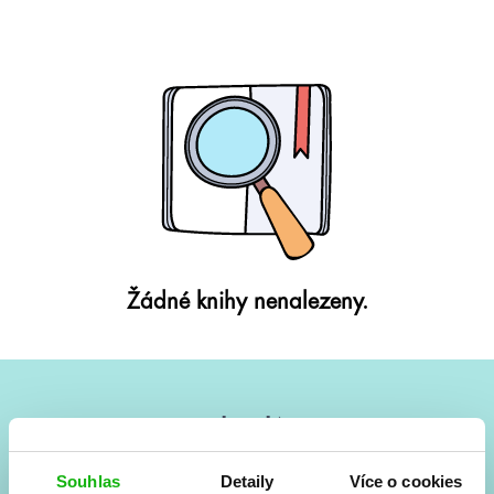
Žádné knihy nenalezeny.
#HumbookNews
Vše kolem #youngadult každý měsíc rovnou do mailu!
Souhlas
Detaily
Více o cookies