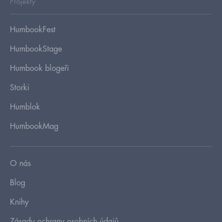
Projekty
HumbookFest
HumbookStage
Humbook blogeři
Storki
Humblok
HumbookMag
O nás
Blog
Knihy
Zásady ochrany osobních údajů