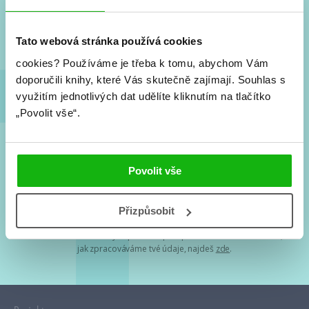
Nové knihy, co se chystá, kvízy, soutěže, autoři, filmové
a seriálové adaptace a další.
Tato webová stránka používá cookies
cookies?
Používáme je třeba k tomu, abychom Vám
doporučili knihy, které Vás skutečně zajímají.
Souhlas s
využitím jednotlivých dat udělíte kliknutím na tlačítko
„Povolit vše“.
Souhlasím s
podmínkami zpracování osobních údajů
Povolit vše
Tvá e-mailová adresa je u nás v bezpečí. Přečti si
naše podmínky
Přizpůsobit
zpracování osobních údajů
. S tvými osobními údaji nakládáme v
mezích obecně závazných právních předpisů. Více informací o tom,
jak zpracováváme tvé údaje, najdeš
zde
.