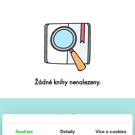
Žádné knihy nenalezeny.
#HumbookNews
Vše kolem #youngadult každý měsíc rovnou do mailu!
Souhlas
Detaily
Více o cookies