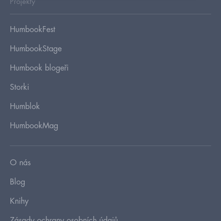
Projekty
HumbookFest
HumbookStage
Humbook blogeři
Storki
Humblok
HumbookMag
O nás
Blog
Knihy
Zásady ochrany osobních údajů