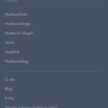
Projekty
HumbookFest
HumbookStage
Humbook blogeři
Storki
Humblok
HumbookMag
O nás
Blog
Knihy
Zásady ochrany osobních údajů