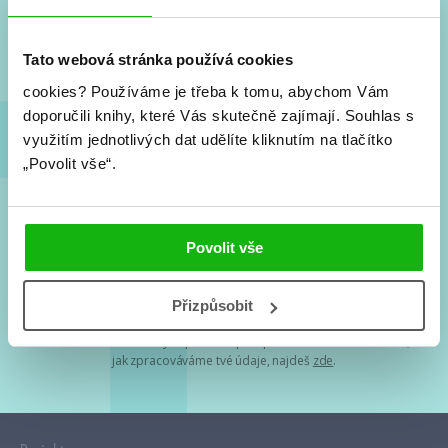
Nové knihy, co se chystá, kvízy, soutěže, autoři, filmové
a seriálové adaptace a další.
Tato webová stránka používá cookies
cookies?
Používáme je třeba k tomu, abychom Vám
doporučili knihy, které Vás skutečně zajímají.
Souhlas s
využitím jednotlivých dat udělíte kliknutím na tlačítko
„Povolit vše“.
Souhlasím s
podmínkami zpracování osobních údajů
Povolit vše
Tvá e-mailová adresa je u nás v bezpečí. Přečti si
naše podmínky
Přizpůsobit
zpracování osobních údajů
. S tvými osobními údaji nakládáme v
mezích obecně závazných právních předpisů. Více informací o tom,
jak zpracováváme tvé údaje, najdeš
zde
.