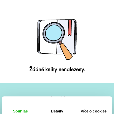
Žádné knihy nenalezeny.
#HumbookNews
Vše kolem #youngadult každý měsíc rovnou do mailu!
Souhlas
Detaily
Více o cookies