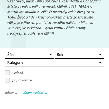
v zahraničí, např.
Filip Fabricius z Rosenfeldu a Hohenfallu
;
Město ve válce, válka ve městě. Mělník 1618–1648,/i>;
Martin Maxmilián z Golče
či nejnověji
Niklasberg 1618–
1648. Život a lidé v krušnohorském městě za třicetileté
války
. Je editorem pamětí krupského měšťana Michela
Stüelera, ve Vyšehradu vydal knihu
Příběh z doby
neobyčejného šílenství
(2014).
Žánr
Rok
Kategorie
vydané
připravované
název
datum vydání