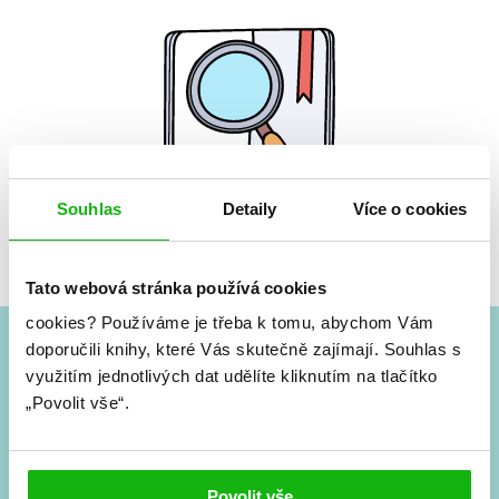
Souhlas
Detaily
Více o cookies
Žádné knihy nenalezeny.
Tato webová stránka používá cookies
cookies?
Používáme je třeba k tomu, abychom Vám
doporučili knihy, které Vás skutečně zajímají.
Souhlas s
#HumbookNews
využitím jednotlivých dat udělíte kliknutím na tlačítko
„Povolit vše“.
Vše kolem #youngadult každý měsíc rovnou do mailu!
Nové knihy, co se chystá, kvízy, soutěže, autoři, filmové
a seriálové adaptace a další.
Povolit vše