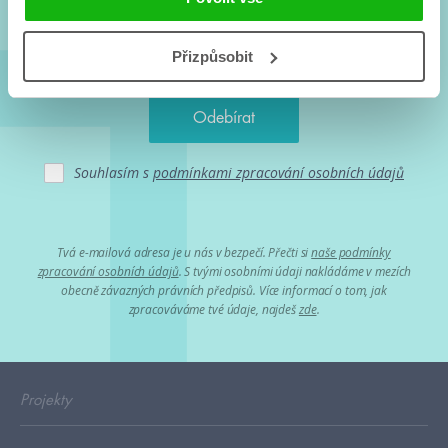
Přizpůsobit
Souhlasím s
podmínkami zpracování osobních údajů
Tvá e-mailová adresa je u nás v bezpečí. Přečti si
naše podmínky
zpracování osobních údajů
. S tvými osobními údaji nakládáme v mezích
obecně závazných právních předpisů. Více informací o tom, jak
zpracováváme tvé údaje, najdeš
zde
.
Projekty