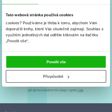
Nové knihy, co se chystá, kvízy, soutěže, autoři, filmové
a seriálové adaptace a další.
Tato webová stránka používá cookies
cookies?
Používáme je třeba k tomu, abychom Vám
doporučili knihy, které Vás skutečně zajímají.
Souhlas s
využitím jednotlivých dat udělíte kliknutím na tlačítko
„Povolit vše“.
Souhlasím s
podmínkami zpracování osobních údajů
Povolit vše
Tvá e-mailová adresa je u nás v bezpečí. Přečti si
naše podmínky
Přizpůsobit
zpracování osobních údajů
. S tvými osobními údaji nakládáme v
mezích obecně závazných právních předpisů. Více informací o tom,
jak zpracováváme tvé údaje, najdeš
zde
.