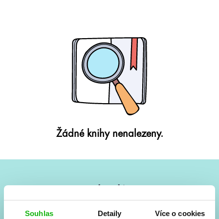
Žádné knihy nenalezeny.
#HumbookNews
Vše kolem #youngadult každý měsíc rovnou do mailu!
Souhlas
Detaily
Více o cookies