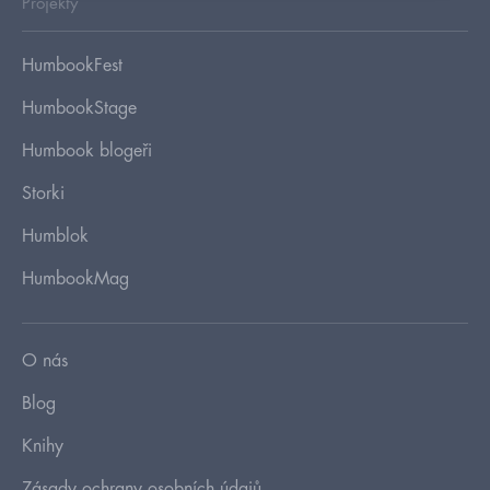
Projekty
HumbookFest
HumbookStage
Humbook blogeři
Storki
Humblok
HumbookMag
O nás
Blog
Knihy
Zásady ochrany osobních údajů